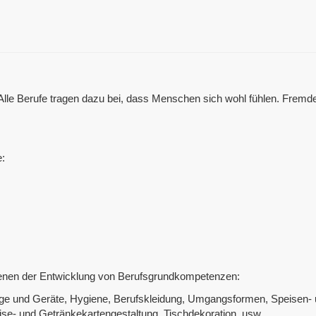
Alle Berufe tragen dazu bei, dass Menschen sich wohl fühlen. Fremd
e:
nen der Entwicklung von Berufsgrundkompetenzen:
uge und Geräte, Hygiene, Berufskleidung, Umgangsformen, Speisen-
ise- und Getränkekartengestaltung, Tischdekoration, usw